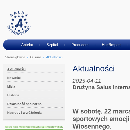
Apteka
Szpital
Producent
Hurt/Import
Strona główna
O firmie
Aktualności
Aktualności
Aktualności
Nowości
2025-04-11
Drużyna Salus Intern
Misja
Historia
Działalność społeczna
W sobotę, 22 marca
Nagrody i wyróżnienia
sportowych emocji
Wiosennego.