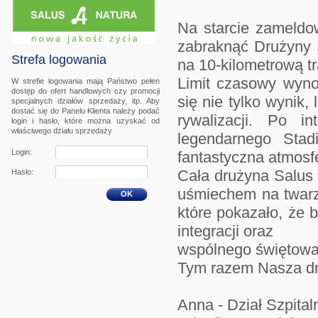
Na starcie zameldow
zabraknąć
Drużyny 
Strefa logowania
na 10-kilometrową tr
Limit czasowy wynos
W strefie logowania mają Państwo pełen
dostęp do ofert handlowych czy promocji
się nie tylko wynik,
specjalnych działów sprzedaży, itp. Aby
dostać się do Panelu Klienta należy podać
rywalizacji. Po i
login i hasło, które można uzyskać od
właściwego działu sprzedaży
legendarnego
Stad
Login:
fantastyczna atmosfe
Cała drużyna
Salus 
Hasło:
uśmiechem na twarz
OK
które pokazało, że b
integracji oraz
wspólnego świętowa
Tym razem Nasza dru
Anna - Dział Szpital