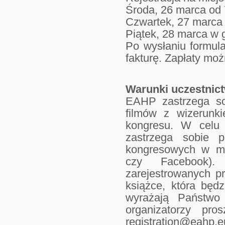
Środa, 26 marca od 
Czwartek, 27 marca 
Piątek, 28 marca w 
Po wysłaniu formula
fakturę. Zapłaty mo
Warunki uczestnic
EAHP zastrzega so
filmów z wizerunk
kongresu. W celu
zastrzega sobie p
kongresowych w me
czy Facebook).
zarejestrowanych p
książce, która będ
wyrażają Państwo
organizatorzy pr
registration@eahp.e