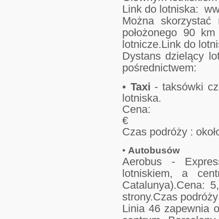
Link do lotniska: ww
Można skorzystać 
położonego 90 km o
lotnicze.Link do lotn
Dystans dzielący l
pośrednictwem:
•
Taxi
- taksówki c
lotniska.
Cena
Czas podróży : okoł
•
Autobusów
Aerobus - Expres
lotniskiem, a ce
Catalunya).Cena: 5,
strony.Czas podróży
Linia 46 zapewnia o