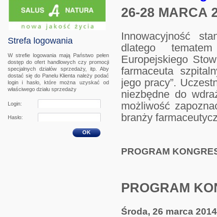
26-28 MARCA 
Innowacyjność sta
Strefa logowania
dlatego temate
W strefie logowania mają Państwo pełen
Europejskiego Stowa
dostęp do ofert handlowych czy promocji
farmaceuta szpital
specjalnych działów sprzedaży, itp. Aby
dostać się do Panelu Klienta należy podać
jego pracy”. Uczest
login i hasło, które można uzyskać od
właściwego działu sprzedaży
niezbędne do wdraż
możliwość zapozna
Login:
branży farmaceutycz
Hasło:
OK
PROGRAM KONGRE
PROGRAM KO
Środa, 26 marca 2014 