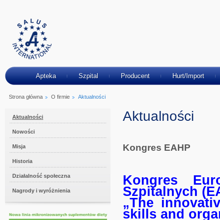
Apteka
Szpital
Producent
Hurt/Import
Strona główna
O firmie
Aktualności
Aktualności
Aktualności
Nowości
Kongres EAHP
Misja
Historia
Działalność społeczna
Kongres Euro
Szpitalnych (
Nagrody i wyróżnienia
„The innovativ
skills and orga