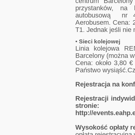
centrum Barcelony
przystanków, na k
autobusową nr 46
Aerobusem. Cena: 2 
T1. Jednak jeśli nie
•
Sieci kolejowej
Linia kolejowa RE
Barcelony (można wy
Cena: około 3,80 € 
Państwo wysiąść.Cza
Rejestracja na kon
Rejestracji indywi
stronie:
http://events.eahp
Wysokość opłaty re
opłata rejestracyjna