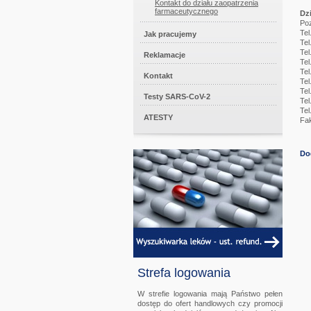
Kontakt do działu zaopatrzenia
farmaceutycznego
Dz
Po
Tel
Jak pracujemy
Tel
Tel
Reklamacje
Tel
Tel
Kontakt
Tel
Tel
Testy SARS-CoV-2
Tel
Tel
ATESTY
Fak
Do
Strefa logowania
W strefie logowania mają Państwo pełen
dostęp do ofert handlowych czy promocji