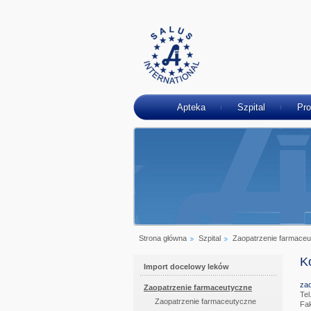
Apteka
Szpital
Pro
Strona główna
Szpital
Zaopatrzenie farmace
K
Import docelowy leków
zao
Zaopatrzenie farmaceutyczne
Tel
Zaopatrzenie farmaceutyczne
Fa